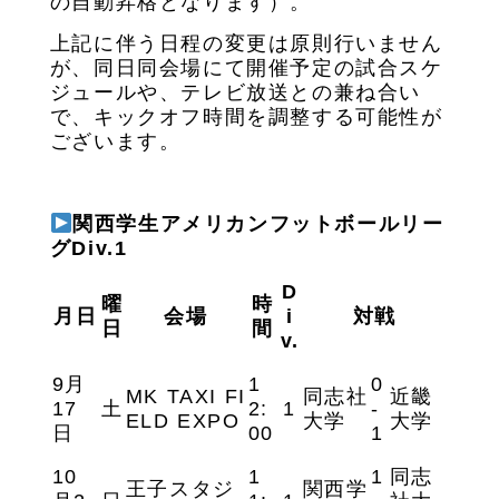
の自動昇格となります）。
上記に伴う日程の変更は原則行いません
が、同日同会場にて開催予定の試合スケ
ジュールや、テレビ放送との兼ね合い
で、キックオフ時間を調整する可能性が
ございます。
関西学生アメリカンフットボールリー
グDiv.1
D
曜
時
月日
会場
i
対戦
日
間
v.
9月
1
0
MK TAXI FI
同志社
近畿
17
土
2:
1
-
ELD EXPO
大学
大学
日
00
1
10
1
1
同志
王子スタジ
関西学