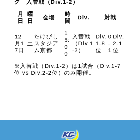
グ 入替戦（Div.1-2）
月
曜
時
会場
Div.
対戦
日
日
間
1
12
たけびし
入替戦
Div.
0
Div.
5:
月
1
土
スタジア
（
Div.1
1-8
-
2-1
0
7
日
ム京都
-2
）
位
1
位
0
※入替戦（
Div.1-2
）は
1
試合（
Div.1-7
位
vs Div.2-2
位）のみ開催。