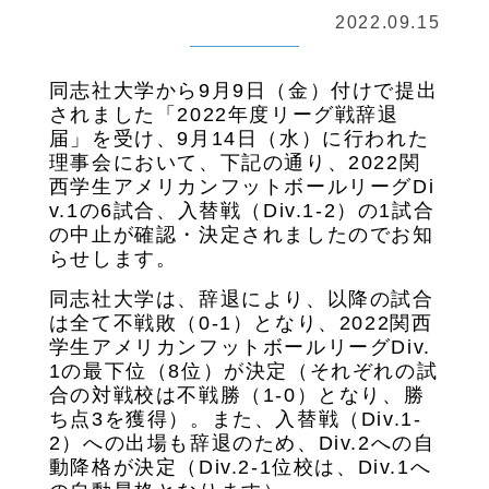
2022.09.15
同志社大学から
9
月
9
日（金）付けで提出
されました「
2022
年度リーグ戦辞退
届」を受け、
9
月
14
日（水）に行われた
理事会において、下記の通り、
2022
関
西学生アメリカンフットボールリーグ
Di
v.1
の
6
試合、入替戦（
Div.1-2
）の
1
試合
の中止が確認・決定されましたのでお知
らせします。
同志社大学は、辞退により、以降の試合
は全て不戦敗（
0-1
）となり、
2022
関西
学生アメリカンフットボールリーグ
Div.
1
の最下位（
8
位）が決定（それぞれの試
合の対戦校は不戦勝（
1-0
）となり、勝
ち点
3
を獲得）。また、入替戦（
Div.1-
2
）への出場も辞退のため、
Div.2
への自
動降格が決定（
Div.2-1
位校は、
Div.1
へ