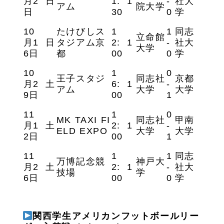
月
2
日
1:
1
-
社大
アム
院大学
日
30
0
学
10
たけびしス
1
1
同志
立命館
月
1
日
タジアム京
2:
1
-
社大
大学
6
日
都
00
0
学
10
1
0
王子スタジ
同志社
京都
月
2
土
6:
1
-
アム
大学
大学
9
日
00
1
11
1
0
MK TAXI FI
同志社
甲南
月
1
土
2:
1
-
ELD EXPO
大学
大学
2
日
00
1
11
1
1
同志
万博記念競
神戸大
月
2
土
2:
1
-
社大
技場
学
6
日
00
0
学
関西学生アメリカンフットボールリー