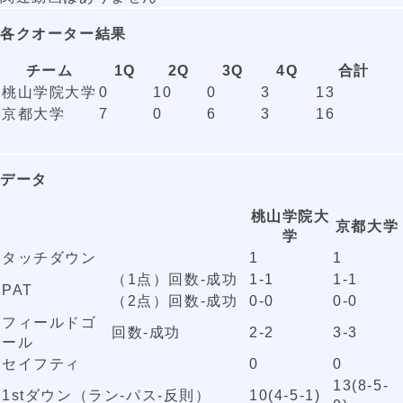
各クオーター結果
チーム
1Q
2Q
3Q
4Q
合計
桃山学院大学
0
10
0
3
13
京都大学
7
0
6
3
16
データ
桃山学院大
京都大学
学
タッチダウン
1
1
（1点）回数-成功
1-1
1-1
PAT
（2点）回数-成功
0-0
0-0
フィールドゴ
回数-成功
2-2
3-3
ール
セイフティ
0
0
13(8-5-
1stダウン（ラン-パス-反則）
10(4-5-1)