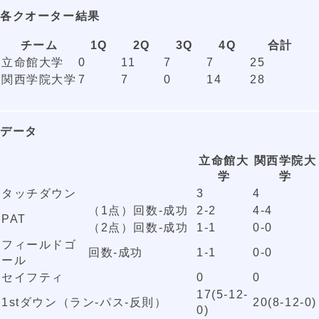
各クオーター結果
チーム
1Q
2Q
3Q
4Q
合計
立命館大学
0
11
7
7
25
関西学院大学
7
7
0
14
28
データ
立命館大
関西学院大
学
学
タッチダウン
3
4
（1点）回数-成功
2-2
4-4
PAT
（2点）回数-成功
1-1
0-0
フィールドゴ
回数-成功
1-1
0-0
ール
セイフティ
0
0
17(5-12-
1stダウン（ラン-パス-反則）
20(8-12-0)
0)