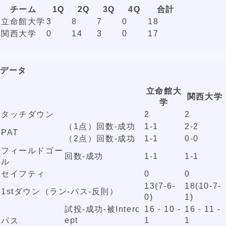
チーム
1Q
2Q
3Q
4Q
合計
立命館大学
3
8
7
0
18
関西大学
0
14
3
0
17
データ
立命館大
関西大学
学
タッチダウン
2
2
（1点）回数-成功
1-1
2-2
PAT
（2点）回数-成功
1-1
0-0
フィールドゴー
回数-成功
1-1
1-1
ル
セイフティ
0
0
13(7-6-
18(10-7-
1stダウン（ラン-パス-反則）
0)
1)
試投-成功-被Interc
16 - 10 -
16 - 11 -
ept
1
1
パス