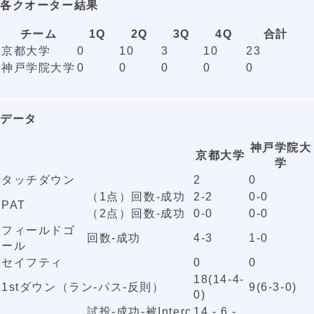
各クオーター結果
チーム
1Q
2Q
3Q
4Q
合計
京都大学
0
10
3
10
23
神戸学院大学
0
0
0
0
0
データ
神戸学院大
京都大学
学
タッチダウン
2
0
（1点）回数-成功
2-2
0-0
PAT
（2点）回数-成功
0-0
0-0
フィールドゴ
回数-成功
4-3
1-0
ール
セイフティ
0
0
18(14-4-
1stダウン（ラン-パス-反則）
9(6-3-0)
0)
試投-成功-被Interc
14 - 6 -