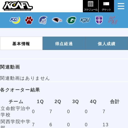
スケジュール
チケット
基本情報
得点経過
個人成績
関連動画
関連動画はありません
各クオーター結果
チーム
1Q
2Q
3Q
4Q
合計
立命館宇治中
0
7
0
0
7
学校
関西学院中学
7
6
0
0
13
部