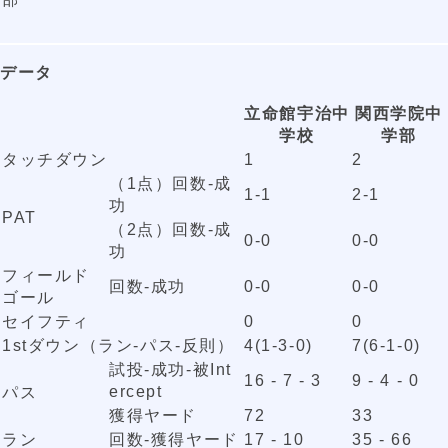
データ
立命館宇治中
関西学院中
学校
学部
タッチダウン
1
2
（1点）回数-成
1-1
2-1
功
PAT
（2点）回数-成
0-0
0-0
功
フィールド
回数-成功
0-0
0-0
ゴール
セイフティ
0
0
1stダウン（ラン-パス-反則）
4(1-3-0)
7(6-1-0)
試投-成功-被Int
16 - 7 - 3
9 - 4 - 0
ercept
パス
獲得ヤード
72
33
ラン
回数-獲得ヤード
17 - 10
35 - 66