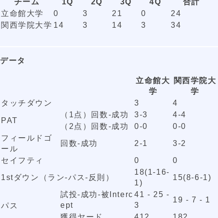
チーム
1Q
2Q
3Q
4Q
合計
立命館大学
0
3
21
0
24
関西学院大学
14
3
14
3
34
データ
立命館大
関西学院大
学
学
タッチダウン
3
4
（1点）回数-成功
3-3
4-4
PAT
（2点）回数-成功
0-0
0-0
フィールドゴ
回数-成功
2-1
3-2
ール
セイフティ
0
0
18(1-16-
1stダウン（ラン-パス-反則）
15(8-6-1)
1)
試投-成功-被Interc
41 - 25 -
19 - 7 - 1
ept
3
パス
獲得ヤード
412
182