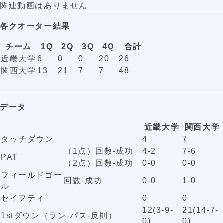
関連動画はありません
各クオーター結果
チーム
1Q
2Q
3Q
4Q
合計
近畿大学
6
0
0
20
26
関西大学
13
21
7
7
48
データ
近畿大学
関西大学
タッチダウン
4
7
（1点）回数-成功
4-2
7-6
PAT
（2点）回数-成功
0-0
0-0
フィールドゴー
回数-成功
0-0
1-0
ル
セイフティ
0
0
12(3-9-
21(14-7-
1stダウン（ラン-パス-反則）
0)
0)