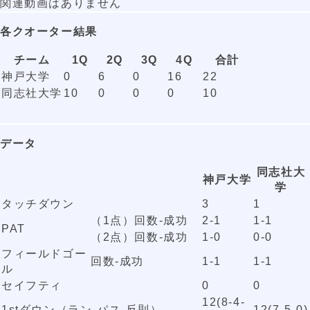
関連動画はありません
各クオーター結果
チーム
1Q
2Q
3Q
4Q
合計
神戸大学
0
6
0
16
22
同志社大学
10
0
0
0
10
データ
同志社大
神戸大学
学
タッチダウン
3
1
（1点）回数-成功
2-1
1-1
PAT
（2点）回数-成功
1-0
0-0
フィールドゴー
回数-成功
1-1
1-1
ル
セイフティ
0
0
12(8-4-
1stダウン（ラン-パス-反則）
12(7-5-0)